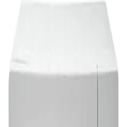
12 мес.
9 мес.
6 мес.
3 мес.
12
мес. х
676
сом/мес.
Оформить в рассрочку
Как оформить рассрочку?
Покупайте сейчас — платите частями
Отзывы
Написать отзыв
0