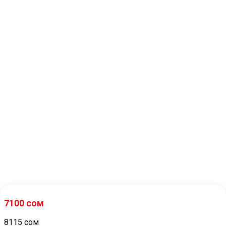
Купить сейчас
В корзину
Купить сейчас
В корзину
12 *
705
сом/мес
12 *
648
сом/мес
6800 сом
7772 сом
Микроволновый печь
HORIZONT 20MW700-
1378GSW
Микроволновки
Купить сейчас
В корзину
12 *
648
сом/мес
7100
сом
8115 сом