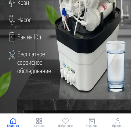
Купить сейчас
В корзину
12 *
2352
сом/мес
Главная
Каталог
Избранное
Корзина
Профиль