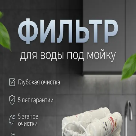
О нас
Политика конфиденциальности
Контакты
Стать продвацом
Главная
Дом
Водоочистка и фильтры
Водоочистка и фильтры
24700 сом
28229 сом
Фильтр для воды
Фильтры для воды