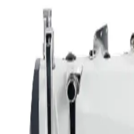
12 мес.
9 мес.
6 мес.
3 мес.
12
мес. х
3 400
сом/мес.
Оформить в рассрочку
Отзывы
Написать отзыв
0