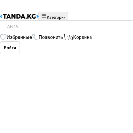
Kyrgyzstan
Категории
Прямострочка Jack-A2C (полуавтомат
Избранные
Позвонить
Корзина
0
Белый, Полуавтомат
Войти
Главная
Прямострочная одноигольная
Прямострочка Jack-A2C (полуавтомат)